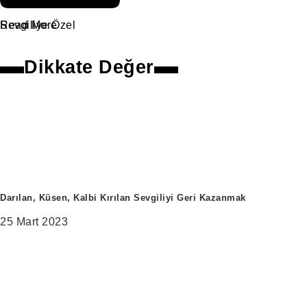
Sevgiliye Özel
Read More
Dikkate Değer
Darılan, Küsen, Kalbi Kırılan Sevgiliyi Geri Kazanmak
25 Mart 2023