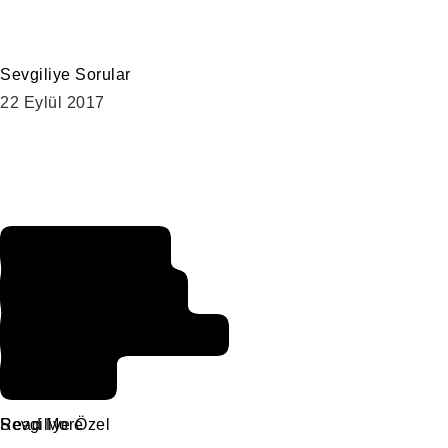
Sevgiliye Sorular
22 Eylül 2017
Bir Kadına
Söylenecek
En Güzel İltifat
Sözleri
Sevgiliye Özel
Read More