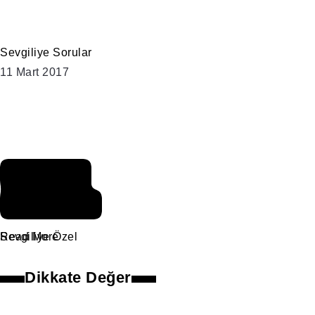
Sevgiliye Sorular
11 Mart 2017
Nedir ki
gitmek ?
Sevgiliye Özel
Read More
Dikkate Değer