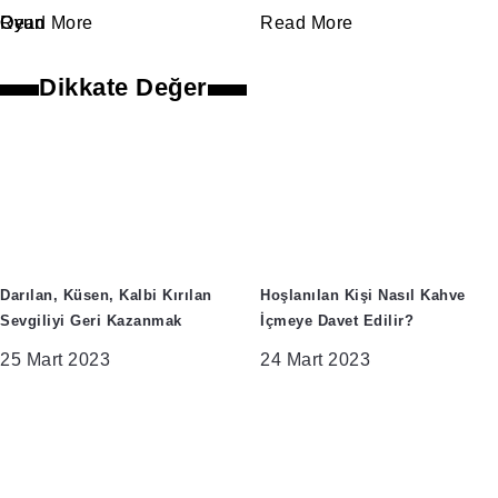
Oyun
Read More
Oyun
Read More
Dikkate Değer
Darılan, Küsen, Kalbi Kırılan
Hoşlanılan Kişi Nasıl Kahve
Sevgiliyi Geri Kazanmak
İçmeye Davet Edilir?
25 Mart 2023
24 Mart 2023