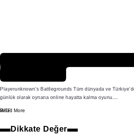
Playerunknown’s Battlegro
Kamuflaj İzle
Playerunknown’s Battlegrounds Tüm dünyada ve Türkiye’de 
günlük olarak oynana online hayatta kalma oyunu....
WTF
Read More
Dikkate Değer