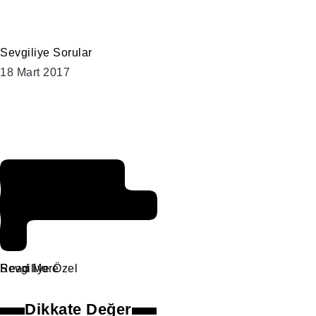
Sevgiliye Sorular
18 Mart 2017
Düşünmek
gerek değil mi
?
Sevgiliye Özel
Read More
Dikkate Değer