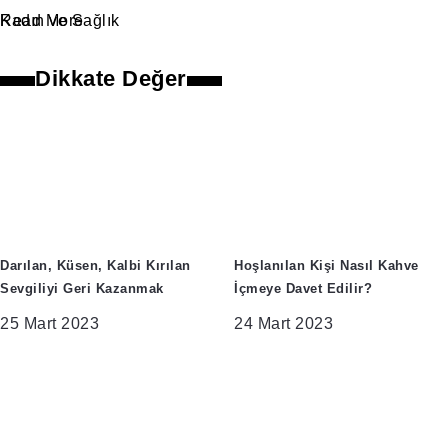
Kadın ve Sağlık
Read More
Dikkate Değer
Darılan, Küsen, Kalbi Kırılan
Hoşlanılan Kişi Nasıl Kahve
Sevgiliyi Geri Kazanmak
İçmeye Davet Edilir?
25 Mart 2023
24 Mart 2023