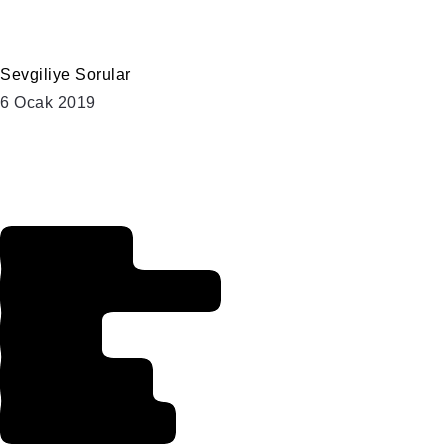
Sevgiliye Sorular
6 Ocak 2019
Göz Altı
Torbalarından
Kesin
Kurtulma
Yöntemleri