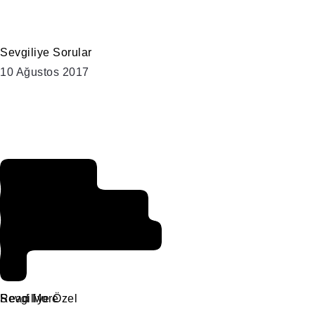
Sevgiliye Sorular
10 Ağustos 2017
Meksika
Açmazı Nedir
ve Nasıl Yapılır
?
Sevgiliye Özel
Read More