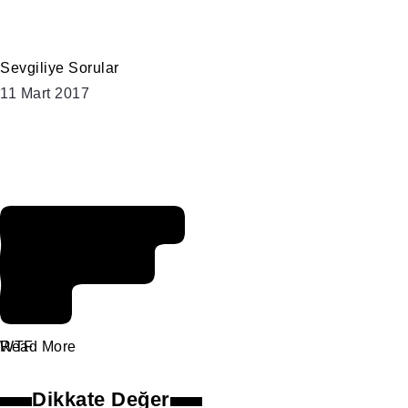
Sevgiliye Sorular
11 Mart 2017
Yarım kalmış
her hikaye
için.
WTF
Read More
Dikkate Değer