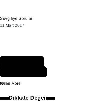
Sevgiliye Sorular
11 Mart 2017
Gökyüzüm
Olur Musun
WTF
Read More
Dikkate Değer