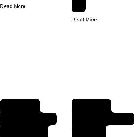
m
Read More
Read More
Aldatan
Darılan,
Kadın Nasıl
Küsen, Kalbi
Anlaşılır?
Kırılan