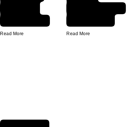
Kadınlar
Sevgiliyi Geri
Aldatır Mı?
Kazanmak
Read More
Read More
Hoşlanılan