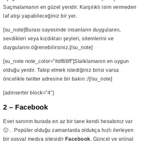
Saçmalamanın en güzel yeridir. Karşılıklı isim vermeden
laf atışı yapabileceğiniz bir yer.
[su_note]Burası sayesinde insanların duygularını,
sevdikleri veya kızdıkları şeyleri, sitemlerini ve
duygularını öğrenebilirsiniz.[/su_note]
[su_note note_color=”#df66ff”]Stalklamanın en uygun
olduğu yerdir. Takip etmek istediğiniz birisi varsa
öncelikle twitter adresine bir bakın :/[/su_note]
[adinserter block=”4″]
2 – Facebook
Evet sanırım burada en az bir tane kendi hesabınız var
🙂 . Popüler olduğu zamanlarda oldukça hızlı ilerleyen
bir sosyal medya sitesidir
Facebook
. Güncel ve orjinal