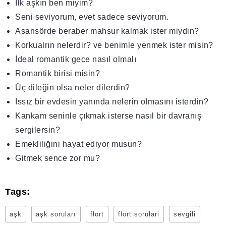
İlk aşkın ben miyim?
Seni seviyorum, evet sadece seviyorum.
Asansörde beraber mahsur kalmak ister miydin?
Korkualrın nelerdir? ve benimle yenmek ister misin?
İdeal romantik gece nasıl olmalı
Romantik birisi misin?
Üç dileğin olsa neler dilerdin?
Issız bir evdesin yanında nelerin olmasını isterdin?
Kankam seninle çıkmak isterse nasıl bir davranış
sergilersin?
Emekliliğini hayat ediyor musun?
Gitmek sence zor mu?
Tags:
aşk
aşk soruları
flört
flört sorulari
sevgili